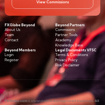
View Commissions
FXGlobe Beyond
Beyond Partners
About Us
Commisions
Team
Partner Tools
Contact
Academy
Knowledge Base
Beyond Members
Legal Documents VFSC
Login
Terms & Conditions
Register
Privacy Policy
Risk Disclaimer
FXGlobe.com
is a brand name and registered trademark.
All