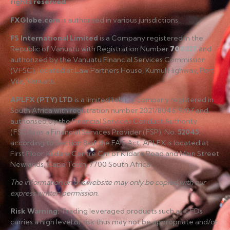
rights reserved
.
FXGlobe.com
is authorised in various jurisdictions.
FS International Limited
is a Company registered in the
Republic of Vanuatu with Registration Number
700227
and
authorized by the Vanuatu Financial Services Commission
(VFSC), located at Law Partners House, Kumul Highway, Port
Vila, Vanuatu.
APLFX (PTY) LTD
is a limited liability company registered in
South Africa with registration number 2021/804619/07 and
authorised by the Financial Services Conduct Authority
(FSCA) as a Financial Services Provider (FSP), No.
52045
,
according to Section 8 of the FAIS Act. APLFX is located at
First Floor, Kildare Centre Cnr of Kildare Road and Main Street
Newlands, Cape Town, 7700 South Africa.
The information on this website may only be copied with our
express written permission.
Risk Warning
:
Trading leveraged products such as CFDs
carries a high level of risk thus may not be appropriate and/or