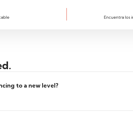
table
Encuentra los 
ed.
cing to a new level?