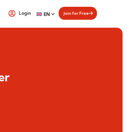
Login
Join for Free
EN
er