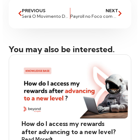
PREVIOUS
NEXT
Será O Movimento De Virada No Mercado Asiático?
Payroll no Foco com Aberturas Negativas e Dólar Sobe!
You may also be interested.
How do I access my rewards
after advancing to a new level?
Read More