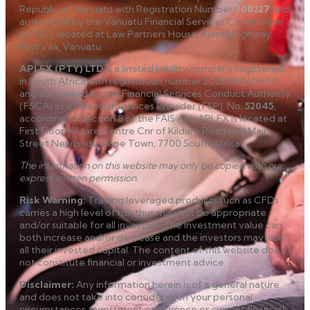
Republic of Vanuatu with Registration Number
700227
and
authorized by the Vanuatu Financial Services Commission
(VFSC), located at Law Partners House, Kumul Highway,
Port Vila, Vanuatu.
APLFX (PTY) LTD
is a limited liability company registered
in South Africa with registration number 2021/804619/07
and authorised by the Financial Services Conduct Authority
(FSCA) as a Financial Services Provider (FSP), No.
52045
,
according to Section 8 of the FAIS Act. APLFX is located at
First Floor, Kildare Centre Cnr of Kildare Road and Main
Street Newlands, Cape Town, 7700 South Africa.
The information on this website may only be copied with our
express written permission.
Risk Warning
:
Trading leveraged products such as CFDs
carries a high level of risk thus may not be appropriate
and/or suitable for all investors. The investment value can
both increase and/or decrease and the investors may lose
all their invested capital. The content of this website does
not constitute financial or investment advice.
Disclaimer
:
Any information herein is of a general nature
and does not take into consideration your personal
circumstances, investment experience or current financial