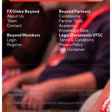
FXGlobe Beyond
Beyond Partners
About Us
Commisions
Team
Partner Tools
Contact
Academy
Knowledge Base
Beyond Members
Legal Documents VFSC
Login
Terms & Conditions
Register
Privacy Policy
Risk Disclaimer
FXGlobe.com
is a brand name and registered trademark.
All rights reserved
.
FXGlobe.com
is authorised in various jurisdictions.
FS International Limited
is a Company registered in the