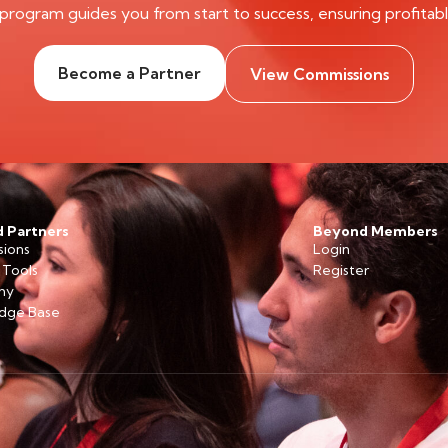
program guides you from start to success, ensuring profitab
Become a Partner
View Commissions
 Partners
Beyond Members
ions
Login
 Tools
Register
my
dge Base