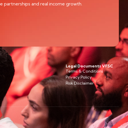
le partnerships and real income growth.
Legal Documents VFSC
Terms & Conditions
Privacy Policy
Risk Disclaimer