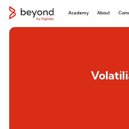
Academy
About
Comm
Volatil