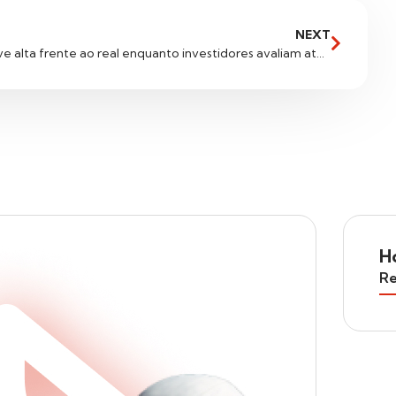
NEXT
Dólar apresenta estabilidade e leve alta frente ao real enquanto investidores avaliam ata do Banco Central
H
Re