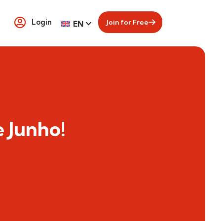
Login
Join for Free
EN
e Junho!