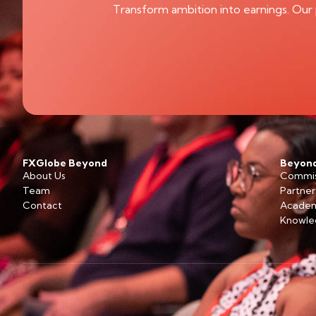
Transform ambition into earnings. Our 
FXGlobe Beyond
Beyond
About Us
Commis
Team
Partner
Contact
Acade
Knowle