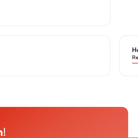
H
Re
m!