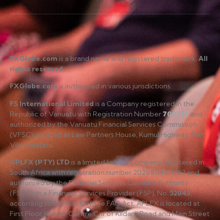
FXGlobe.com
is a brand name and registered trademark.
All
rights reserved
.
FXGlobe.com
is authorised in various jurisdictions.
FS International Limited
is a Company registered in the
Republic of Vanuatu with Registration Number
700227
and
authorized by the Vanuatu Financial Services Commission
(VFSC), located at Law Partners House, Kumul Highway, Port
Vila, Vanuatu.
APLFX (PTY) LTD
is a limited liability company registered in
South Africa with registration number 2021/804619/07 and
authorised by the Financial Services Conduct Authority
(FSCA) as a Financial Services Provider (FSP), No.
52045
,
according to Section 8 of the FAIS Act. APLFX is located at
First Floor, Kildare Centre Cnr of Kildare Road and Main Street