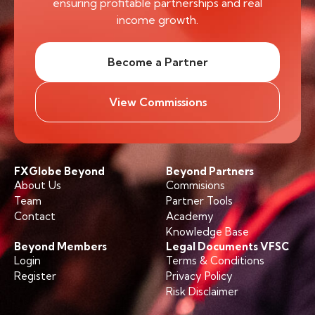
ensuring profitable partnerships and real
income growth.
Become a Partner
View Commissions
FXGlobe Beyond
Beyond Partners
About Us
Commisions
Team
Partner Tools
Contact
Academy
Knowledge Base
Beyond Members
Legal Documents VFSC
Login
Terms & Conditions
Register
Privacy Policy
Risk Disclaimer