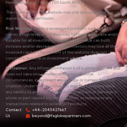
Newlands, Cape Town, 7700 South Africa.
The information on this website may only be copied with our
express written permission.
Risk Warning
:
Trading leveraged products such as CFDs
carries a high level of risk thus may not be appropriate and/or
suitable for all investors. The investment value can both
increase and/or decrease and the investors may lose all their
invested capital. The content of this website does not
constitute financial or investment advice.
Disclaimer
:
Any information herein is of a general nature and
does not take into consideration your personal
circumstances, investment experience or current financial
situation. Under no circumstances shall the Company have
any liability to any person or entity for any loss or damage in
whole or part caused by, resulting from, or relating to any
transactions related to leveraged products.
Contact
+44-2045427667
Us
beyond@fxglobepartners.com