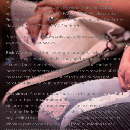
authorised by the Financial Services Conduct Authority
(FSCA) as a Financial Services Provider (FSP), No.
52045
,
according to Section 8 of the FAIS Act. APLFX is located at
First Floor, Kildare Centre Cnr of Kildare Road and Main Street
Newlands, Cape Town, 7700 South Africa.
The information on this website may only be copied with our
express written permission.
Risk Warning
:
Trading leveraged products such as CFDs
carries a high level of risk thus may not be appropriate and/or
suitable for all investors. The investment value can both
increase and/or decrease and the investors may lose all their
invested capital. The content of this website does not
constitute financial or investment advice.
Disclaimer
:
Any information herein is of a general nature and
does not take into consideration your personal
circumstances, investment experience or current financial
situation. Under no circumstances shall the Company have
any liability to any person or entity for any loss or damage in
whole or part caused by, resulting from, or relating to any
transactions related to leveraged products.