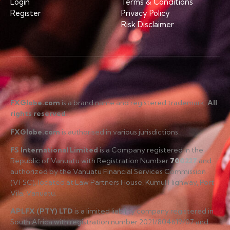
Login
Terms & Conditions
Register
Privacy Policy
Risk Disclaimer
FXGlobe.com
is a brand name and registered trademark.
All
rights reserved
.
FXGlobe.com
is authorised in various jurisdictions.
FS International Limited
is a Company registered in the
Republic of Vanuatu with Registration Number
700227
and
authorized by the Vanuatu Financial Services Commission
(VFSC), located at Law Partners House, Kumul Highway, Port
Vila, Vanuatu.
APLFX (PTY) LTD
is a limited liability company registered in
South Africa with registration number 2021/804619/07 and