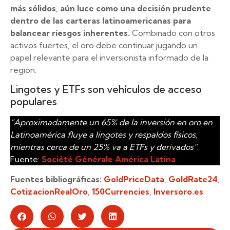
más sólidos, aún luce como una decisión prudente
dentro de las carteras latinoamericanas para
balancear riesgos inherentes.
Combinado con otros
activos fuertes, el oro debe continuar jugando un
papel relevante para el inversionista informado de la
región.
Lingotes y ETFs son vehículos de acceso
populares
“Aproximadamente un 65% de la inversión en oro en
Latinoamérica fluye a lingotes y respaldos físicos,
mientras cerca de un 25% va a ETFs y derivados”
.
Fuente:
Société Générale América Latina
.
Fuentes bibliográficas:
GoldPriceData
,
GoldRate24
,
CotizacionRealOro
,
150Currencies
,
Inversoro.es