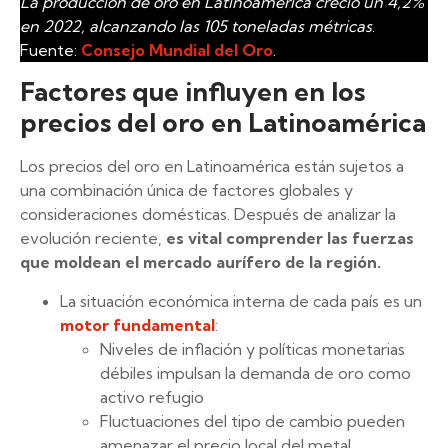
La producción de oro en Latinoamérica creció un 4,2%
en 2022, alcanzando las 105 toneladas métricas
.
Fuente:
Consejo Mundial del Oro
.
Factores que influyen en los
precios del oro en Latinoamérica
Los precios del oro en Latinoamérica están sujetos a
una combinación única de factores globales y
consideraciones domésticas. Después de analizar la
evolución reciente,
es vital comprender las fuerzas
que moldean el mercado aurífero de la región.
La situación económica interna de cada país es un
motor fundamental
:
Niveles de inflación y políticas monetarias
débiles impulsan la demanda de oro como
activo refugio
Fluctuaciones del tipo de cambio pueden
amenazar el precio local del metal