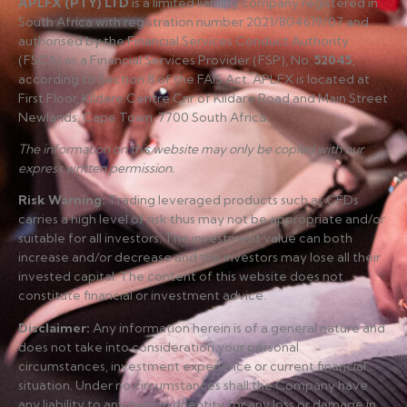
APLFX (PTY) LTD
is a limited liability company registered in
South Africa with registration number 2021/804619/07 and
authorised by the Financial Services Conduct Authority
(FSCA) as a Financial Services Provider (FSP), No.
52045
,
according to Section 8 of the FAIS Act. APLFX is located at
First Floor, Kildare Centre Cnr of Kildare Road and Main Street
Newlands, Cape Town, 7700 South Africa.
The information on this website may only be copied with our
express written permission.
Risk Warning
:
Trading leveraged products such as CFDs
carries a high level of risk thus may not be appropriate and/or
suitable for all investors. The investment value can both
increase and/or decrease and the investors may lose all their
invested capital. The content of this website does not
constitute financial or investment advice.
Disclaimer
:
Any information herein is of a general nature and
does not take into consideration your personal
circumstances, investment experience or current financial
situation. Under no circumstances shall the Company have
any liability to any person or entity for any loss or damage in