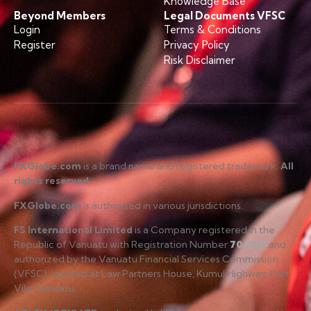
Knowledge Base
Beyond Members
Legal Documents VFSC
Login
Terms & Conditions
Register
Privacy Policy
Risk Disclaimer
FXGlobe.com
is a brand name and registered trademark.
All
rights reserved
.
FXGlobe.com
is authorised in various jurisdictions.
FS International Limited
is a Company registered in the
Republic of Vanuatu with Registration Number
700227
and
authorized by the Vanuatu Financial Services Commission
(VFSC), located at Law Partners House, Kumul Highway, Port
Vila, Vanuatu.