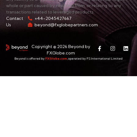
whole or part caused by, resulting from, or relating to any
transactions related to leveraged products.
Contact
+44-2045427667
Us
beyond@fxglobepartners.com
Copyright © 2026 Beyond by
FXGlobe.com
Beyond is offered by
FXGlobe.com
, operated by FS International Limited