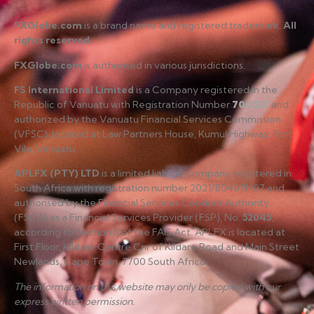
FXGlobe.com
is a brand name and registered trademark.
All
rights reserved
.
FXGlobe.com
is authorised in various jurisdictions.
FS International Limited
is a Company registered in the
Republic of Vanuatu with Registration Number
700227
and
authorized by the Vanuatu Financial Services Commission
(VFSC), located at Law Partners House, Kumul Highway, Port
Vila, Vanuatu.
APLFX (PTY) LTD
is a limited liability company registered in
South Africa with registration number 2021/804619/07 and
authorised by the Financial Services Conduct Authority
(FSCA) as a Financial Services Provider (FSP), No.
52045
,
according to Section 8 of the FAIS Act. APLFX is located at
First Floor, Kildare Centre Cnr of Kildare Road and Main Street
Newlands, Cape Town, 7700 South Africa.
The information on this website may only be copied with our
express written permission.