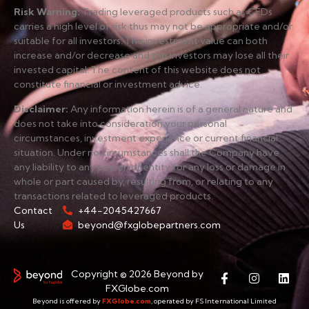
Risk Warning
:
Trading leveraged products such as CFDs
carries a high level of risk thus may not be appropriate and/or
suitable for all investors. The investment value can both
increase and/or decrease and the investors may lose all their
invested capital. The content of this website does not
constitute financial or investment advice.
Disclaimer
:
Any information herein is of a general nature and
does not take into consideration your personal
circumstances, investment experience or current financial
situation. Under no circumstances shall the Company have
any liability to any person or entity for any loss or damage in
whole or part caused by, resulting from, or relating to any
transactions related to leveraged products.
Contact
+44-2045427667
Us
beyond@fxglobepartners.com
Copyright © 2026 Beyond by
FXGlobe.com
Beyond is offered by
FXGlobe.com
, operated by FS International Limited